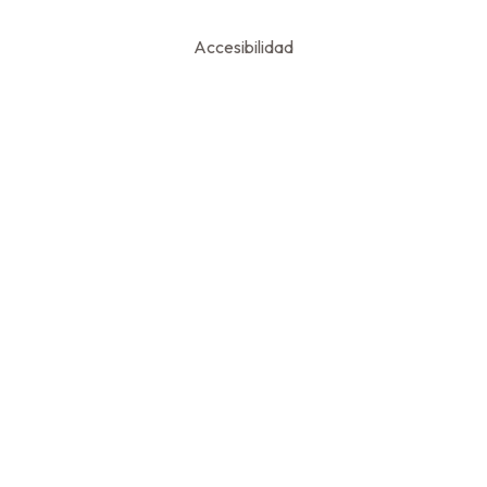
Accesibilidad
YOU MIGHT ALSO LIKE
One of the following
¡Hola, mundo!