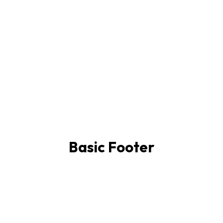
Basic Footer
CATERINGNATURE
28 DE OCTUBRE DE 2017
NO HAY COMENTARIOS