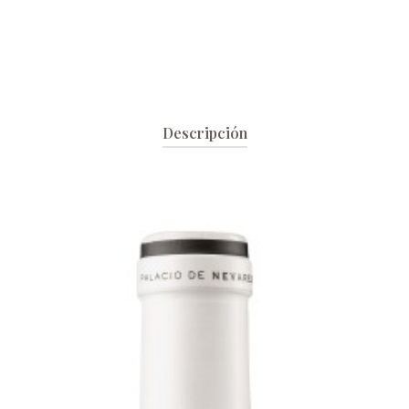
de
6)
cantidad
Descripción