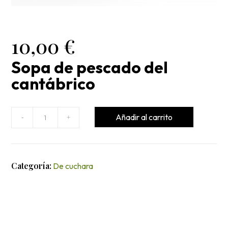
10,00
€
Sopa de pescado del
cantábrico
Sopa
Añadir al carrito
-
+
de
pescado
del
Categoría:
cantábrico
De cuchara
cantidad