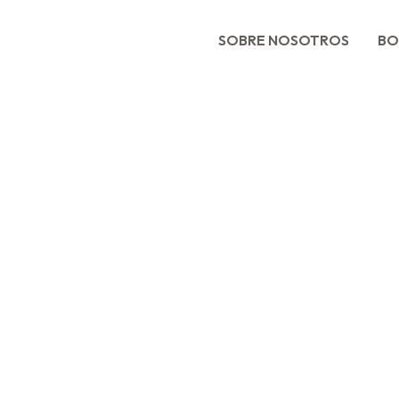
SOBRE NOSOTROS
BO