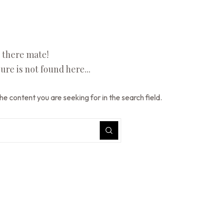
 there mate!
ure is not found here...
he content you are seeking for in the search field.