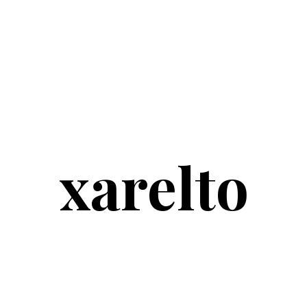
xarelto